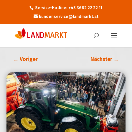
Service-Hotline: +43 3682 22 22 11
kundenservice@landmarkt.at
←
Voriger
Nächster
→