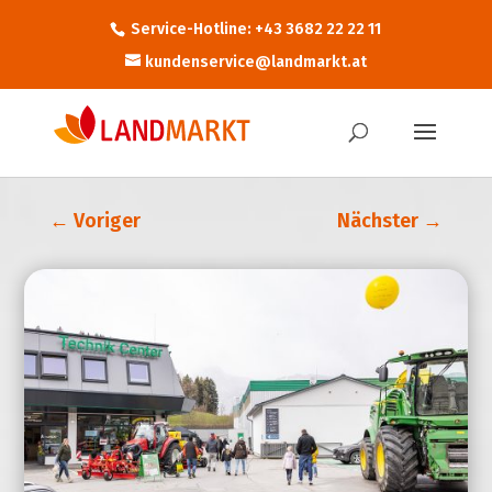
Service-Hotline: +43 3682 22 22 11
kundenservice@landmarkt.at
←
Voriger
Nächster
→