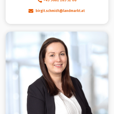

+43 3682 285 52 08

birgit.schmidt@landmarkt.at