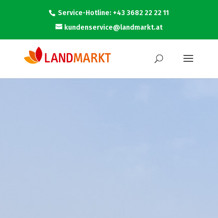
Service-Hotline: +43 3682 22 22 11
kundenservice@landmarkt.at