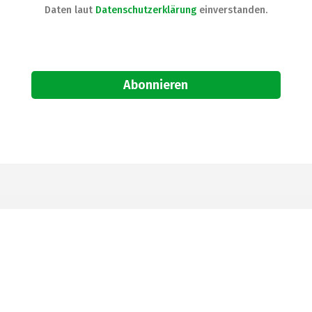
Daten laut
Datenschutzerklärung
einverstanden.
Alternative:
Landmarkt KG
Bahnhofstraße 137
A-8950 Stainach
Telefon:
+43 3682 285 513
E-Mail:
office@landmarkt.at