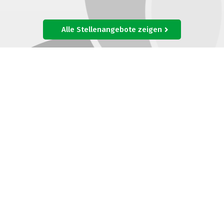
Alle Stellenangebote zeigen
WÄHLEN SIE IHRE INTERESSEN AUS
Landmarkt Newsletter
Sie interessieren sich nur für einen oder gewisse
Landmarkt Bereiche? Wählen Sie jetzt Ihr Thema aus
und bleiben Sie auf dem Laufenden:
Rabatte,
Gutscheine und