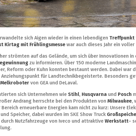
erwandelte sich Aigen wieder in einen lebendigen
Treffpunkt 
t Kirtag mit Frühlingsmesse
war auch dieses Jahr ein voller 
her strömten auf das Gelände, um sich über Innovationen in
iegewinnung
zu informieren. Über 150 moderne Landmaschine
dner, Reform oder Kuhn konnten bestaunt werden. Dabei war 
 Anziehungspunkt für Landtechnikbegeisterte. Besonders ge
n
Melkroboter
von GEA und DeLaval.
ntierten sich Unternehmen wie
Stihl
,
Husqvarna
und
Posch
m
Großer Andrang herrschte bei den Produkten von
Milwaukee
,
 Bereich erneuerbare Energien kam nicht zu kurz: Unsere El
 und Speicher, dabei wurden im SKE Show Truck
Großspeich
durch Nutzfahrzeuge von Iveco und attraktive
Werkstatt
– s
lung.