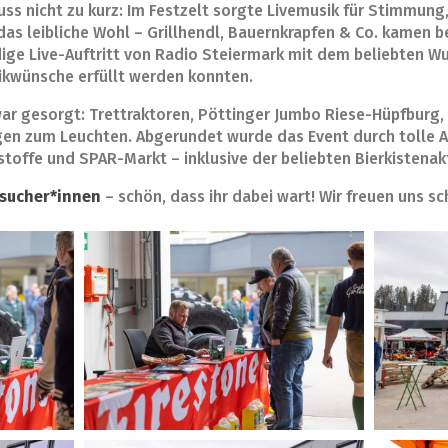
ss nicht zu kurz: Im Festzelt sorgte Livemusik für Stimmung
as leibliche Wohl – Grillhendl, Bauernkrapfen & Co. kamen b
ige Live-Auftritt von Radio Steiermark mit dem beliebten Wu
sikwünsche erfüllt werden konnten.
war gesorgt: Trettraktoren, Pöttinger Jumbo Riese-Hüpfburg
en zum Leuchten. Abgerundet wurde das Event durch tolle A
toffe und SPAR-Markt – inklusive der beliebten Bierkistenak
esucher*innen
– schön, dass ihr dabei wart! Wir freuen uns sc