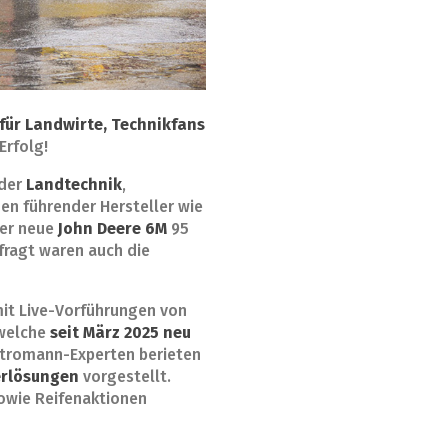
für Landwirte, Technikfans
Erfolg!
 der
Landtechnik
,
n führender Hersteller wie
der neue
John Deere 6M
95
fragt waren auch die
it Live-Vorführungen von
 welche
seit März 2025 neu
ektromann-Experten berieten
erlösungen
vorgestellt.
owie Reifenaktionen