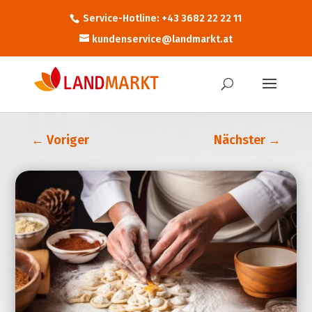
Service-Hotline: +43 3682 22 22 11
kundenservice@landmarkt.at
←
Voriger
Nächster
→