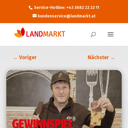
Service-Hotline: +43 3682 22 22 11
kundenservice@landmarkt.at
←
Voriger
Nächster
→