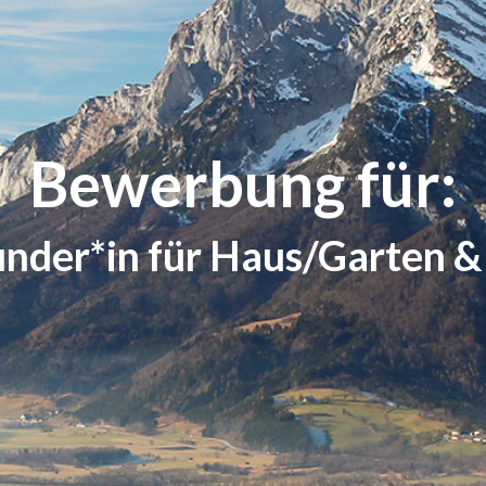
Bewerbung für:
under*in für Haus/Garten &