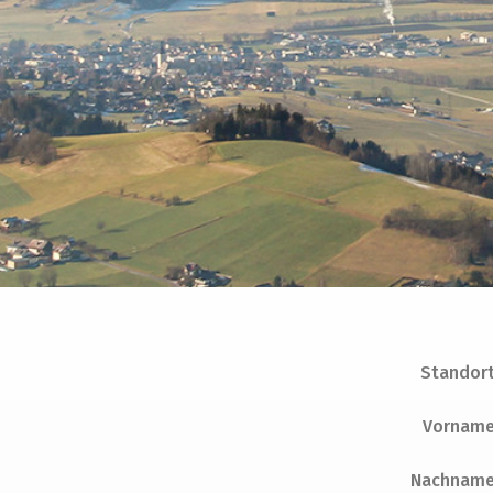
Standor
Vornam
Nachnam