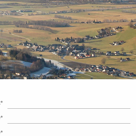
t*
e*
e*